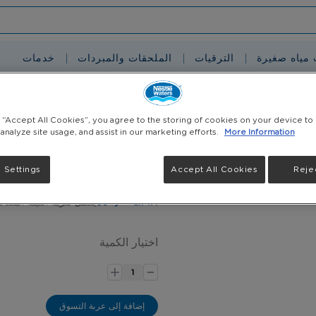
 مياه صغيرة
الترقيات
الملحقات والمبردات
خدمات
g “Accept All Cookies”, you agree to the storing of cookies on your device to
 analyze site usage, and assist in our marketing efforts.
More Information
قسائم إلكترونية فئة 50 + 
 Settings
Accept All Cookies
Rejec
5 جالون (18.9 لتر)
٤٥٠٫٠٠QAR
يشمل ضريبة القيمة المضاف
اختيار الكمية
-
+
إضافة إلى عربة التسوق