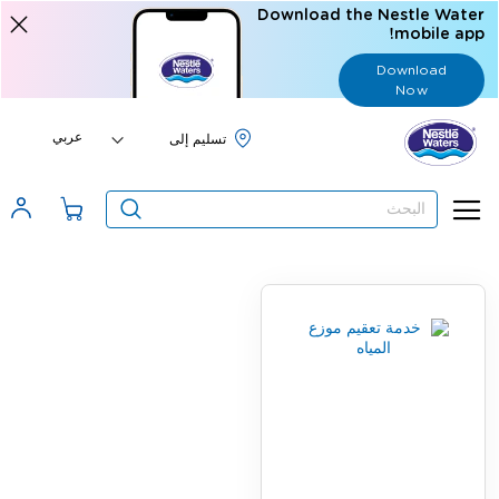
Download the Nestle Water
mobile app!
Download
Now
Language
عربي
البحث